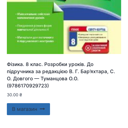
Фізика. 8 клас. Розробки уроків. До
підручника за редакцією В. Г. Бар’яхтара, С.
О. Довгого — Туманцова О.О.
(9786170929723)
30.00
₴
В магазин