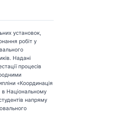
ьних установок,
онання робіт у
ювального
иків. Надані
стації процесів
ародними
ипліни «Координація
я в Національному
 студентів напряму
рювального