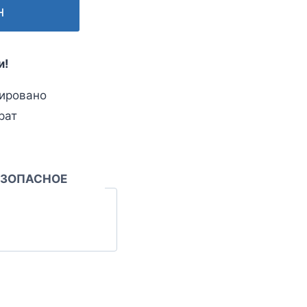
н
и!
ировано
рат
ЕЗОПАСНОЕ