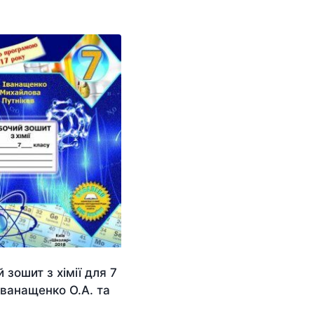
 зошит з хімії для 7
Іванащенко О.А. та