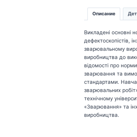
Описание
Дет
Викладені основні н
дефектоскопістів, і
зварювальному виро
виробництва до вико
відомості про норми
зварювання та вимо
стандартами. Навчал
зварювальних робіт»
технічному універси
«Зварювання» та ін
виробництва.