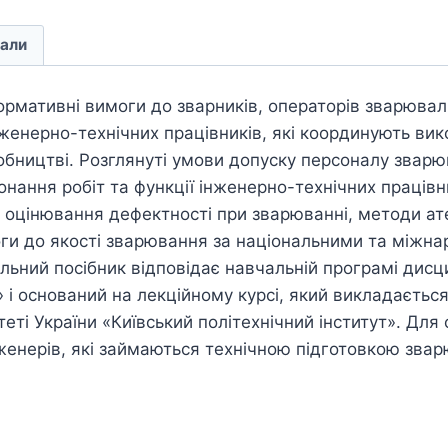
али
ормативні вимоги до зварників, операторів зварювал
нженерно-технічних працівників, які координують вик
бництві. Розглянуті умови допуску персоналу звар
нання робіт та функції інженерно-технічних працівн
 оцінювання дефектності при зварюванні, методи ате
ги до якості зварювання за національними та міжн
ьний посібник відповідає навчальній програмі дисц
 і оснований на лекційному курсі, який викладаєтьс
теті України «Київський політехнічний інститут». Для
женерів, які займаються технічною підготовкою зва