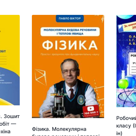
с. Зошит
Робочий
обіт —
класу (
Фізика. Молекулярна
хіна
ін)