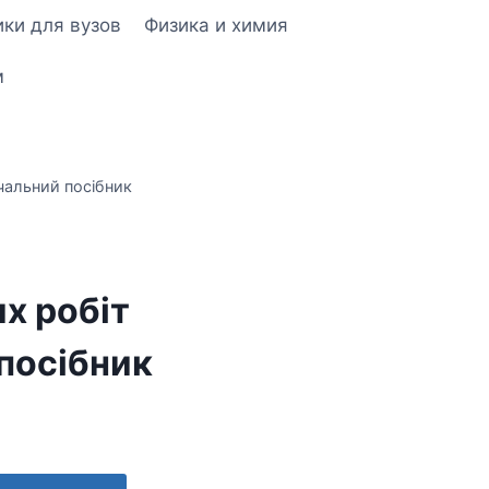
ки для вузов
Физика и химия
м
чальний поcібник
я
х робіт
поcібник