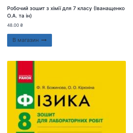
Робочий зошит з хімії для 7 класу (Іванащенко
О.А. та ін)
48.00
₴
В магазин