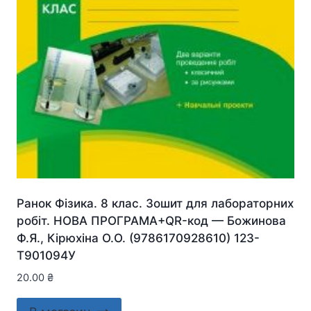
Ранок Фізика. 8 клас. Зошит для лабораторних
робіт. НОВА ПРОГРАМА+QR-код — Божинова
Ф.Я., Кірюхіна О.О. (9786170928610) 123-
Т901094У
20.00
₴