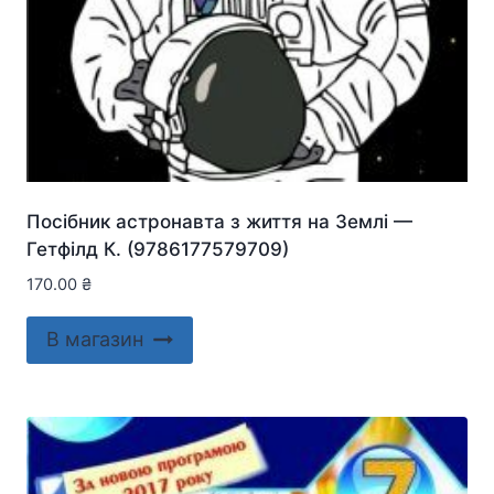
Посібник астронавта з життя на Землі —
Гетфілд К. (9786177579709)
170.00
₴
В магазин