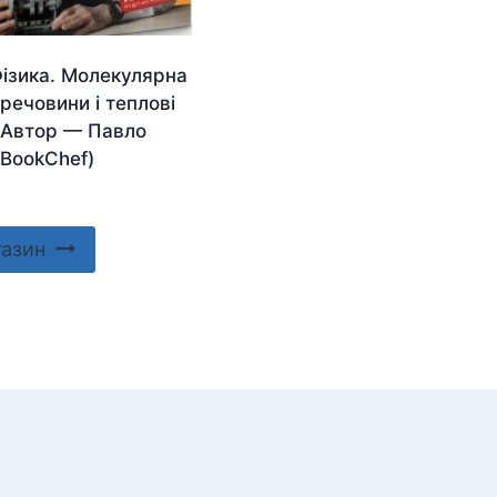
Фізика. Молекулярна
речовини і теплові
 Автор — Павло
(BookChef)
газин