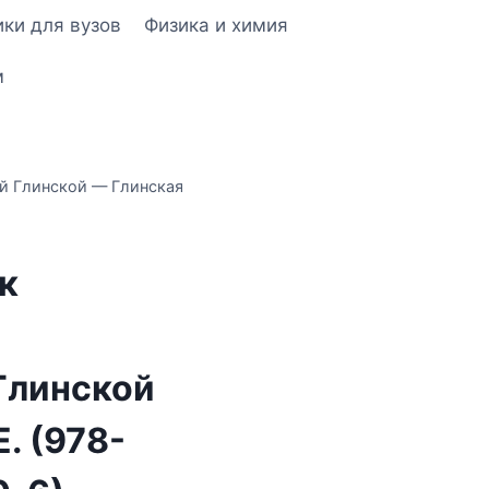
ки для вузов
Физика и химия
м
й Глинской — Глинская
к
Глинской
. (978-