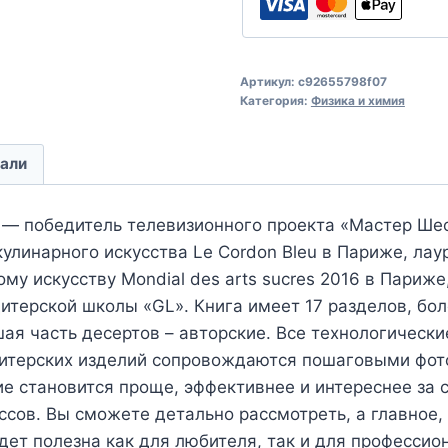
Артикул:
c92655798f07
Категория:
Физика и химия
али
 — победитель телевизионного проекта «Мастер Шеф
улинарного искусства Le Cordon Bleu в Париже, ла
му искусству Mondial des arts sucres 2016 в Париже
итерской школы «GL». Книга имеет 17 разделов, бол
шая часть десертов – авторские. Все технологическ
итерских изделий сопровождаются пошаговыми фот
ие становится проще, эффективнее и интереснее за 
ссов. Вы сможете детально рассмотреть, а главное,
удет полезна как для любителя, так и для профессио