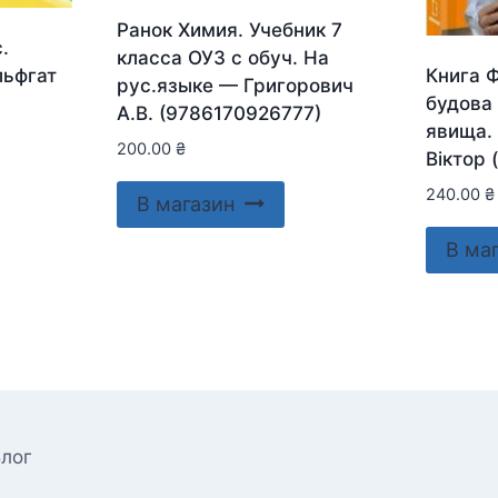
Ранок Химия. Учебник 7
.
класса ОУЗ с обуч. На
льфгат
Книга 
рус.языке — Григорович
будова 
А.В. (9786170926777)
явища.
200.00
₴
Віктор 
240.00
₴
В магазин
В ма
лог