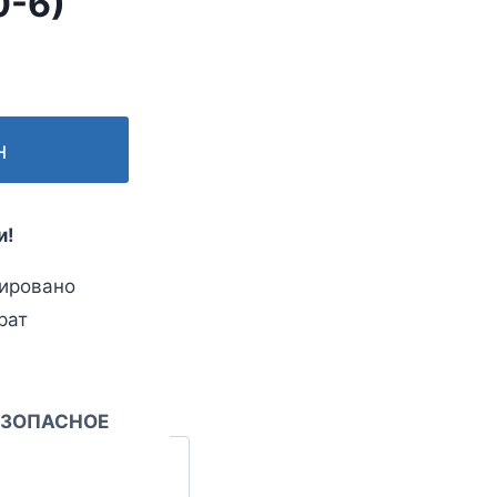
0-6)
н
и!
ировано
рат
ЕЗОПАСНОЕ