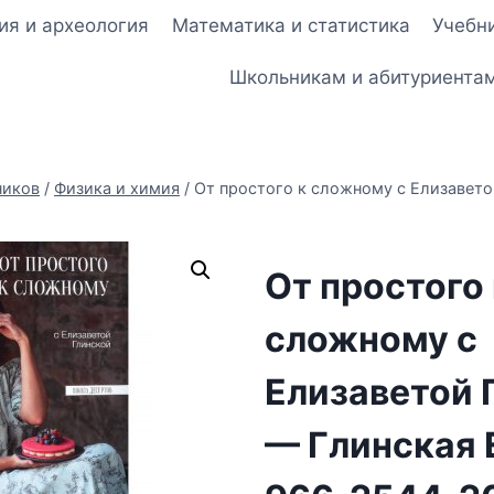
ия и археология
Математика и статистика
Учебни
Школьникам и абитуриента
ников
/
Физика и химия
/
От простого к сложному с Елизавето
От простого 
сложному с
Елизаветой 
— Глинская Е