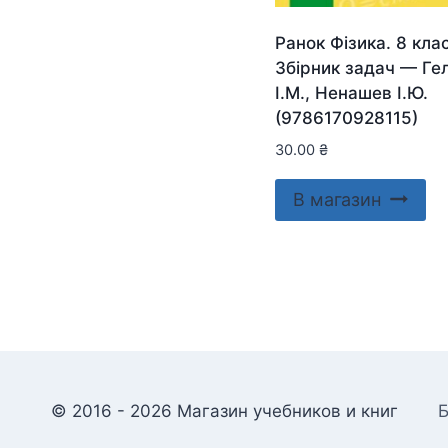
Ранок Фізика. 8 клас
Збірник задач — Ге
І.М., Ненашев І.Ю.
(9786170928115)
30.00
₴
В магазин
© 2016 - 2026 Магазин учебников и книг
Б