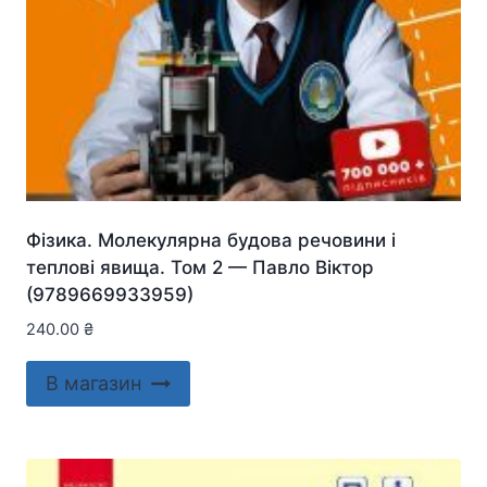
Фізика. Молекулярна будова речовини і
теплові явища. Том 2 — Павло Віктор
(9789669933959)
240.00
₴
В магазин