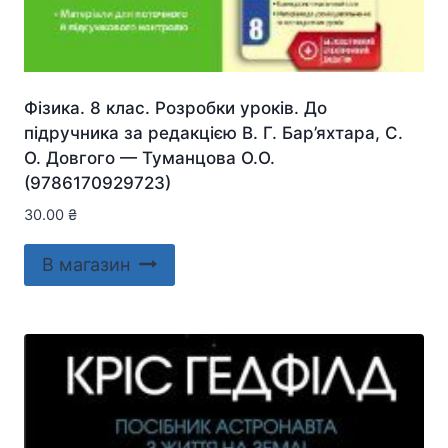
Фізика. 8 клас. Розробки уроків. До
підручника за редакцією В. Г. Бар’яхтара, С.
О. Довгого — Туманцова О.О.
(9786170929723)
30.00
₴
В магазин