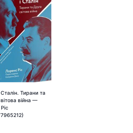
і Сталін. Тирани та
вітова війна —
 Ріс
77965212)