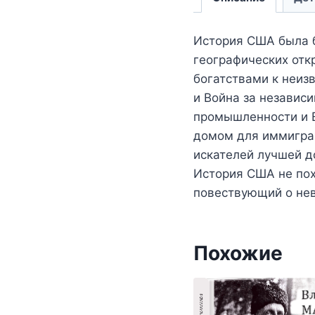
История США была б
географических отк
богатствами к неиз
и Война за независ
промышленности и В
домом для иммигран
искателей лучшей д
История США не пох
повествующий о нев
Похожие