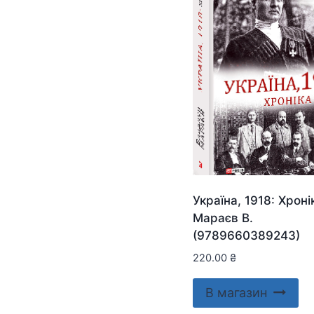
Україна, 1918: Хрон
Мараєв В.
(9789660389243)
220.00
₴
В магазин