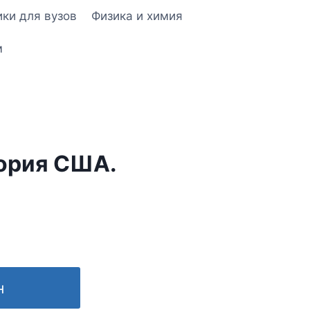
ки для вузов
Физика и химия
м
ория США.
н