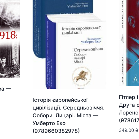
іка —
Гітлер 
Історія європейської
Друга с
цивілізації. Середньовіччя.
Лоренс
Собори. Лицарі. Міста —
(97861
Умберто Еко
349.00
₴
(9789660382978)