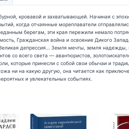
урной, кровавой и захватывающей. Начиная с эпох
рытий, когда отчаянные мореплаватели отправлялис
веданным берегам, эти края пережили немало потря
имость, Гражданская война и освоение Дикого Запад
еликая депрессия… Земля мечты, земля надежды, э
тов со всего света — авантюристов, золотоискател
оли, которые принесли с собой свои обычаи и тради
ожа ни на какую другую, она читается как приключ
ероятных и увлекательных событиях.