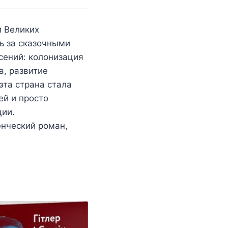
и Великих
ь за сказочными
сений: колонизация
а, развитие
та страна стала
ей и просто
ции.
енческий роман,