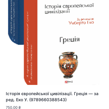
Історія європейської цивілізації. Греція — за
ред. Еко У. (9789660388543)
750.00
₴