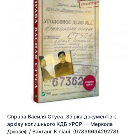
Справа Василя Стуса. Збірка документів з
архіву колишнього КДБ УРСР — Меркола
Джозеф / Вахтанг Кіпіані (9789669429278)