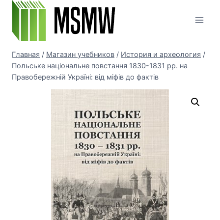
Перейти
к
содержимому
Главная
/
Магазин учебников
/
История и археология
/
Польське національне повстання 1830-1831 рр. на
Правобережній Україні: від міфів до фактів