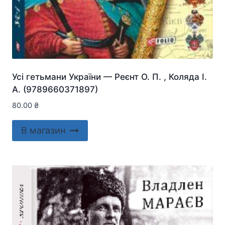
Усі гетьмани України — Реєнт О. П. , Коляда І.
А. (9789660371897)
80.00
₴
В магазин