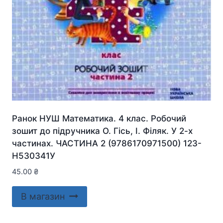
Ранок НУШ Математика. 4 клас. Робочий
зошит до підручника О. Гісь, І. Філяк. У 2-х
частинах. ЧАСТИНА 2 (9786170971500) 123-
Н530341У
45.00
₴
В магазин