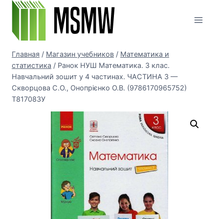
Перейти
к
содержимому
Главная
/
Магазин учебников
/
Математика и
статистика
/
Ранок НУШ Математика. 3 клас.
Навчальний зошит у 4 частинах. ЧАСТИНА 3 —
Скворцова С.О., Онопрієнко О.В. (9786170965752)
Т817083У