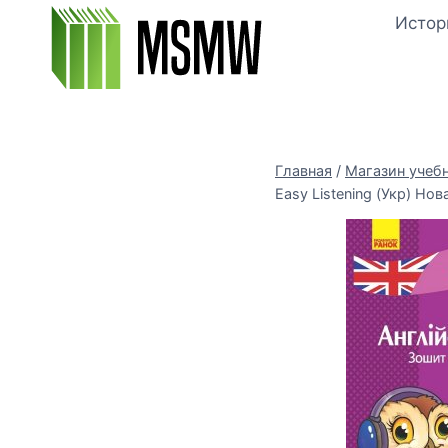
Перейти
Истор
к
содержимому
Главная
/
Магазин учеб
Easy Listening (Укр) Но