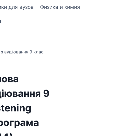
ки для вузов
Физика и химия
м
з аудіювання 9 клас
мова
іювання 9
stening
програма