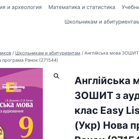
ия и археология
Математика и статистика
Учебни
Школьникам и абитуриента
ников
/
Школьникам и абитуриентам
/
Англійська мова ЗОШИТ 
ва програма Ранок (271544)
Англійська 
ЗОШИТ з ауд
клас Easy Li
(Укр) Нова 