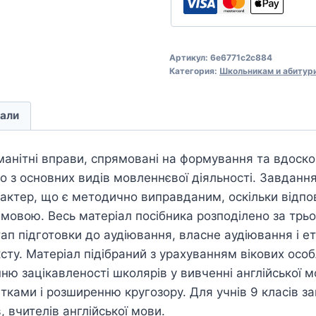
Артикул:
6e6771c2c884
Категория:
Школьникам и абитур
али
манітні вправи, спрямовані на формування та вдоск
 з основних видів мовленнєвої діяльності. Завдання
ктер, що є методично виправданим, оскільки відпо
мовою. Весь матеріал посібника розподілено за трьом
ап підготовки до аудіювання, власне аудіювання і е
ксту. Матеріал підібраний з урахуванням вікових особ
ю зацікавленості школярів у вивченні англійської м
ітками і розширенню кругозору. Для учнів 9 класів за
, вчителів англійської мови.