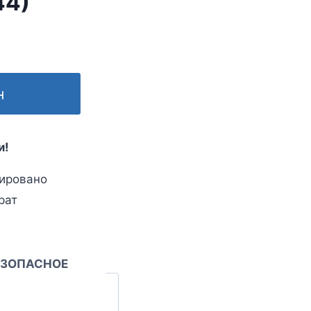
44)
н
и!
ировано
рат
ЕЗОПАСНОЕ