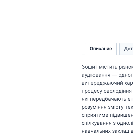
Описание
Дет
Зошит містить різно
аудіювання — одного
випереджаючий хара
процесу оволодіння 
які передбачають ет
розуміння змісту те
сприятиме підвищенн
спілкування з однол
навчальних закладів