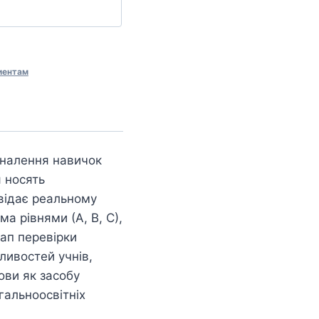
иентам
оналення навичок
 носять
відає реальному
а рівнями (А, В, С),
тап перевірки
ливостей учнів,
ови як засобу
гальноосвітніх