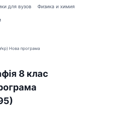
ки для вузов
Физика и химия
м
(Укр) Нова програма
фія 8 клас
програма
95)