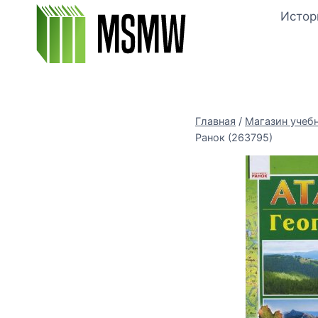
Перейти
Истор
к
содержимому
Главная
/
Магазин учеб
Ранок (263795)