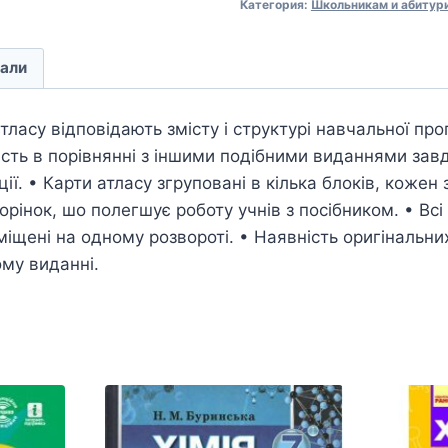
Категория:
Школьникам и абитур
али
атласу відповідають змісту і структурі навчальної пр
сть в порівнянні з іншими подібними виданнями завд
ії. • Карти атласу згруповані в кілька блоків, кожен 
рінок, шо полегшує роботу учнів з посібником. • Всі 
міщені на одному розвороті. • Наявність оригінальних
му виданні.