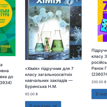
Підручн
класу 
російс
ка
Ранок Г
«Хімія» підручник для 7
тивна
(23607
класу загальноосвітніх
овка до
навчальних закладів —
200.00
₴
33934)
Буринська Н.М.
В ма
65.00
₴
В магазин