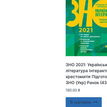
ЗНО 2021: Українсь
література Інтерак
хрестоматія Підгот
ЗНО (Укр) Ранок (4
180.00
₴
В магазин