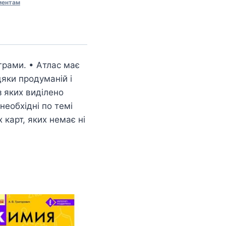
иентам
ограми. • Атлас має
яки продуманій і
з яких виділено
необхідні по темі
 карт, яких немає ні