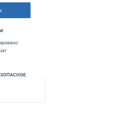
н
и!
ировано
рат
ЕЗОПАСНОЕ