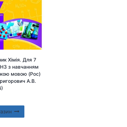
ик Хімія. Для 7
ЗНЗ з навчанням
ькою мовою (Рос)
ригорович А.В.
4)
газин