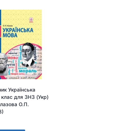
ник Українська
 клас для ЗНЗ (Укр)
лазова О.П.
8)