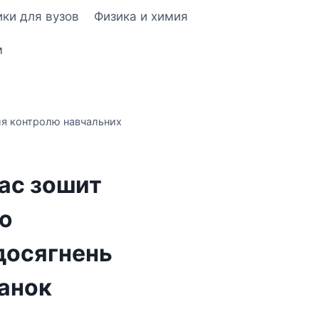
ки для вузов
Физика и химия
м
для контролю навчальних
лас зошит
ю
досягнень
Ранок