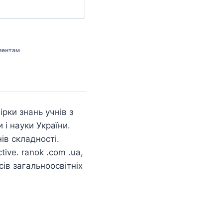
иентам
рки знань учнів з
 і науки України.
ів складності.
ive. ranok .com .ua,
ів загальноосвітніх