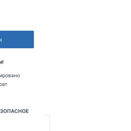
н
и!
ировано
рат
ЕЗОПАСНОЕ