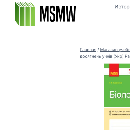
Перейти
Истор
к
содержимому
Главная
/
Магазин учеб
досягнень учнів (Укр) Р