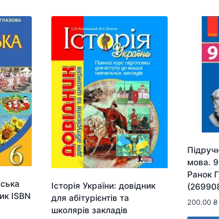
Підруч
мова. 9
Ранок Г
нська
Історія України: довідник
(26990
ник ISBN
для абітурієнтів та
200.00
₴
школярів закладів