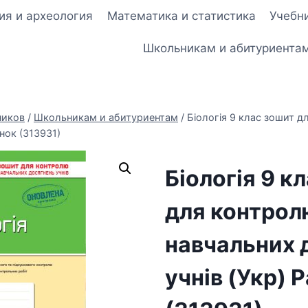
ия и археология
Математика и статистика
Учебни
Школьникам и абитуриента
ников
/
Школьникам и абитуриентам
/
Біологія 9 клас зошит 
анок (313931)
Біологія 9 к
для контрол
навчальних 
учнів (Укр) 