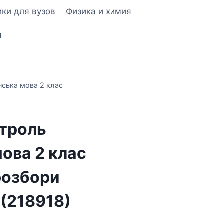
ки для вузов
Физика и химия
м
нська мова 2 клас
троль
ова 2 клас
розбори
 (218918)