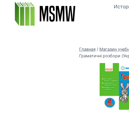
Перейти
Истор
к
содержимому
Главная
/
Магазин учеб
Граматичні розбори (Укр