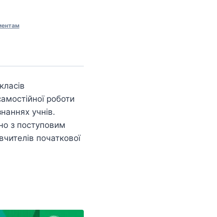
иентам
класів
самостійної роботи
знаннях учнів.
ано з поступовим
вчителів початкової