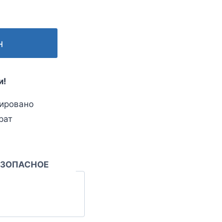
н
и!
ировано
рат
ЕЗОПАСНОЕ