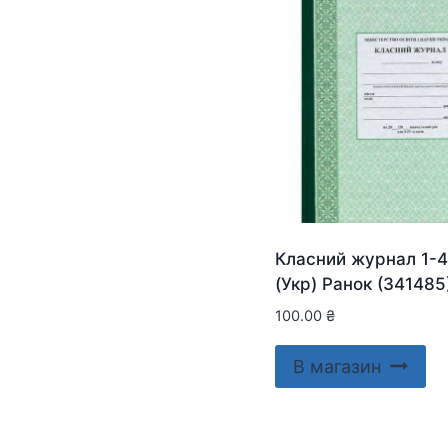
Класний журнал 1-4
(Укр) Ранок (341485
100.00
₴
В магазин