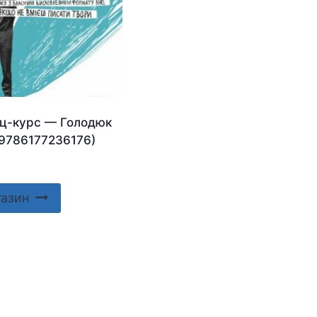
ліц-курс — Голодюк
(9786177236176)
газин