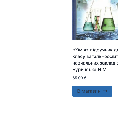
«Хімія» підручник д
класу загальноосвіт
навчальних закладі
Буринська Н.М.
65.00
₴
В магазин