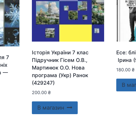
Історія України 7 клас
Есе: б
ля 7
Підручник Гісем О.В.,
Ірина 
ніх
Мартинюк О.О. Нова
180.00
₴
в —
програма (Укр) Ранок
(429247)
В ма
200.00
₴
В магазин