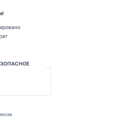
и!
ировано
рат
ЕЗОПАСНОЕ
иентам