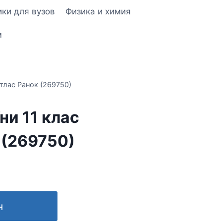
ки для вузов
Физика и химия
м
Атлас Ранок (269750)
ни 11 клас
 (269750)
н