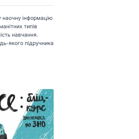
ну наочну інформацію
манітних типів
ість навчання.
дь-якого підручника