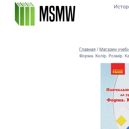
Перейти
Истор
к
содержимому
Главная
/
Магазин учеб
Форма. Колір. Розмір. К