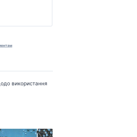
иентам
 щодо використання