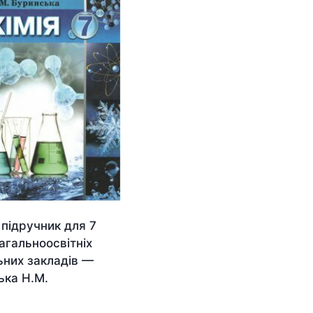
 підручник для 7
агальноосвітніх
ьних закладів —
ька Н.М.