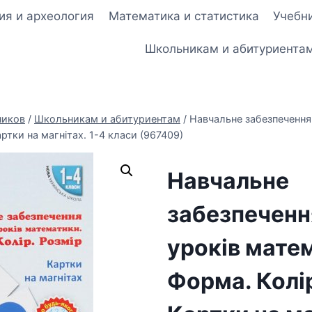
ия и археология
Математика и статистика
Учебни
Школьникам и абитуриента
ников
/
Школьникам и абитуриентам
/
Навчальне забезпечення
артки на магнітах. 1-4 класи (967409)
Навчальне
забезпеченн
уроків мате
Форма. Колір