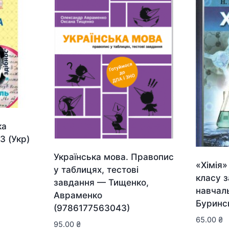
ка
З (Укр)
Українська мова. Правопис
«Хімія»
у таблицях, тестові
класу з
завдання — Тищенко,
навчал
Авраменко
Буринс
(9786177563043)
65.00
₴
95.00
₴