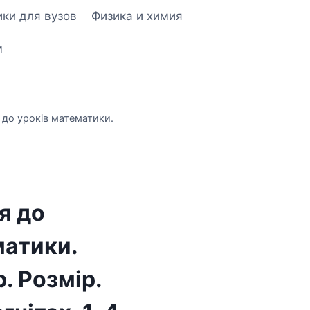
ки для вузов
Физика и химия
м
 до уроків математики.
я до
матики.
. Розмір.