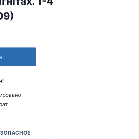
гнітах. 1-4
09)
н
и!
ировано
рат
ЕЗОПАСНОЕ