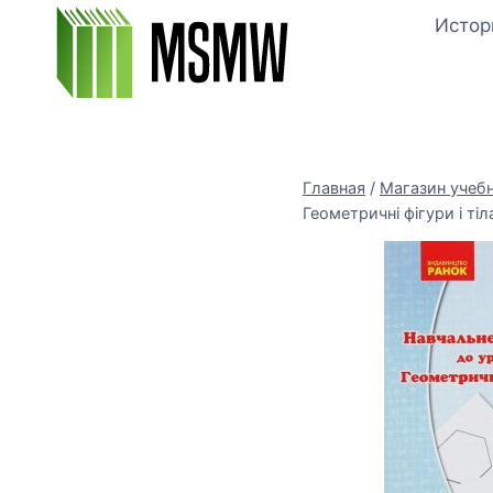
Перейти
Истор
к
содержимому
Главная
/
Магазин учеб
Геометричні фігури i тіл