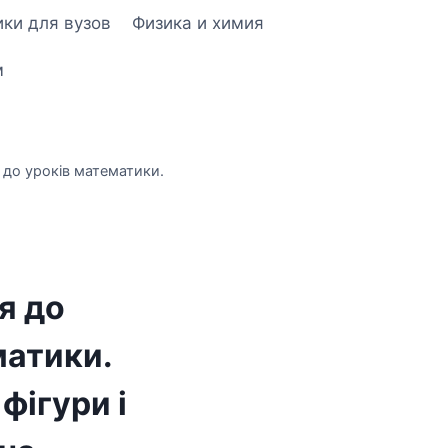
ки для вузов
Физика и химия
м
 до уроків математики.
я до
матики.
фігури i