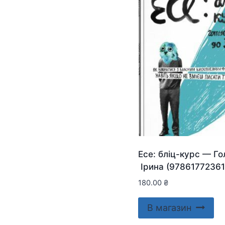
Есе: бліц-курс — Г
Ірина (97861772361
180.00
₴
В магазин