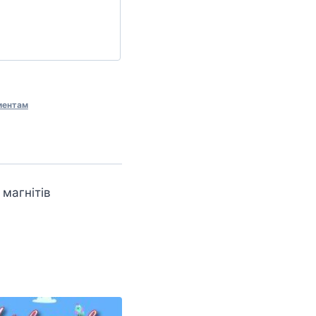
иентам
 магнітів