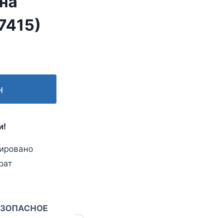
 на
7415)
н
и!
ировано
рат
ЕЗОПАСНОЕ