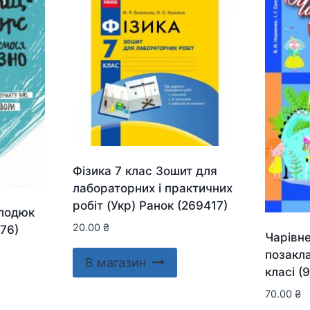
Фізика 7 клас Зошит для
лабораторних і практичних
робіт (Укр) Ранок (269417)
олодюк
20.00
₴
76)
Чарівне
позакла
В магазин
класі 
70.00
₴