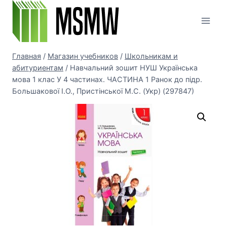
Перейти
к
содержимому
Главная
/
Магазин учебников
/
Школьникам и
абитуриентам
/
Навчальний зошит НУШ Українська
мова 1 клас У 4 частинах. ЧАСТИНА 1 Ранок до підр.
Большакової І.О., Пристінської М.С. (Укр) (297847)