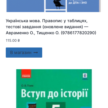
Українська мова. Правопис у таблицях,
тестові завдання (оновлене видання) —
Авраменко О., Тищенко О. (9786177820290)
115.00
₴
В магазин