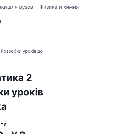
ки для вузов
Физика и химия
м
Розробки уроків до
тика 2
ки уроків
ка
.,