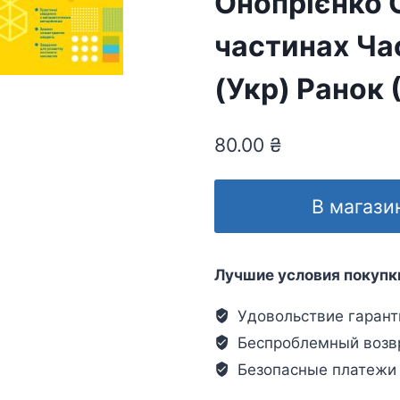
Онопрієнко О
частинах Ча
(Укр) Ранок
80.00
₴
В магази
Лучшие условия покупк
Удовольствие гарант
Беспроблемный возв
Безопасные платежи