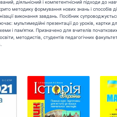
ований, діяльнісний і компетентнісний підходи до на
крито методику формування нових знань і способів ді
нізації виконання завдань. Посібник супроводжуєтьс
чає: мультимедійні презентації до уроків, картки для
схеми і пам’ятки. Призначено для вчителів початкових
 освіти, методистів, студентів педагогічних факульте
.