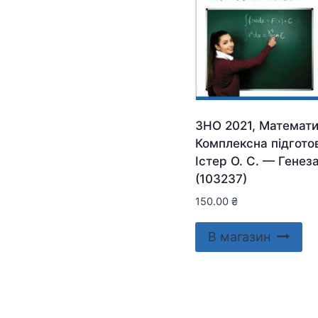
ЗНО 2021, Математи
Комплексна підгото
Істер О. С. — Генез
(103237)
150.00
₴
В магазин