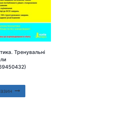
тика. Тренувальні
али
69450432)
газин