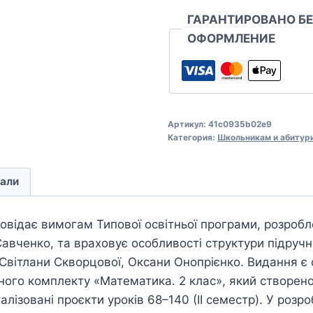
ГАРАНТИРОВАНО Б
ОФОРМЛЕНИЕ
Артикул:
41c0935b02e9
Категория:
Школьникам и абитур
али
повідає вимогам Типової освітньої програми, розробл
Савченко, та враховує особливості структури підруч
 Світлани Скворцової, Оксани Онопрієнко. Видання є
го комплекту «Математика. 2 клас», який створено 
алізовані проєкти уроків 68–140 (ІI семестр). У розр