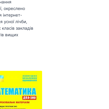
вчання
ї, окреслено
я інтернет-
 усної лічби,
 класів закладів
тів вищих