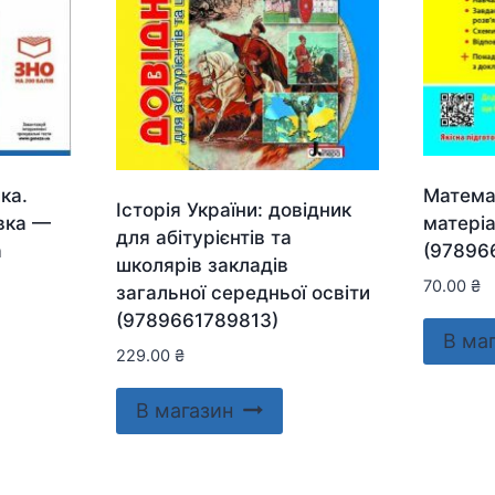
ка.
Матема
Історія України: довідник
вка —
матері
для абітурієнтів та
а
(97896
школярів закладів
70.00
₴
загальної середньої освіти
(9789661789813)
В ма
229.00
₴
В магазин