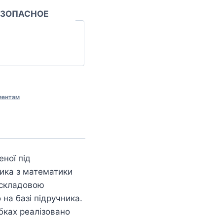
ЕЗОПАСНОЕ
иентам
еної під
ника з математики
 складовою
на базі підручника.
обках реалізовано