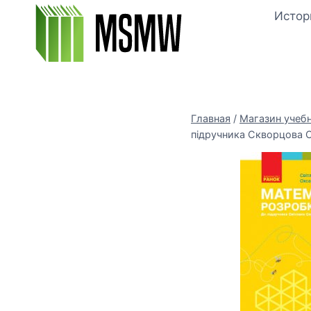
Перейти
Истор
к
содержимому
Главная
/
Магазин учеб
підручника Скворцова С.