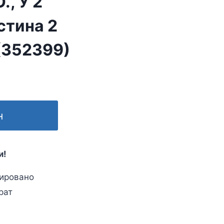
., У 2
стина 2
 (352399)
н
и!
ировано
рат