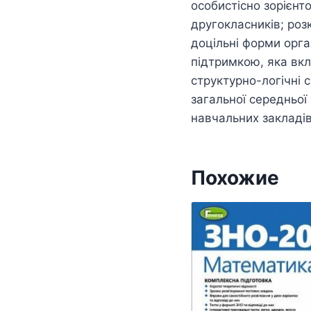
особистісно зорієнт
другокласників; роз
доцільні форми орга
підтримкою, яка вклю
структурно-логічні 
загальної середньої
навчальних закладів
Похожие