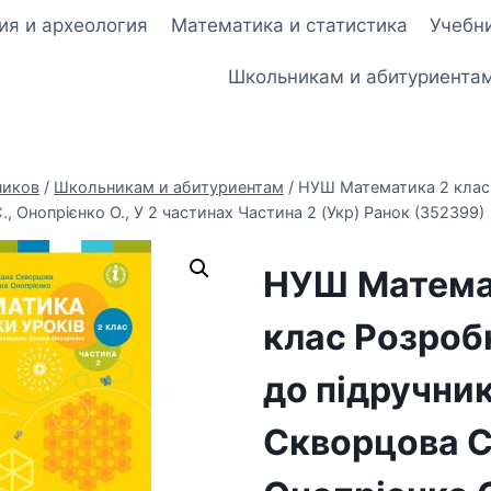
ия и археология
Математика и статистика
Учебни
Школьникам и абитуриента
ников
/
Школьникам и абитуриентам
/
НУШ Математика 2 клас 
, Онопрієнко О., У 2 частинах Частина 2 (Укр) Ранок (352399)
НУШ Матема
клас Розроб
до підручни
Скворцова С