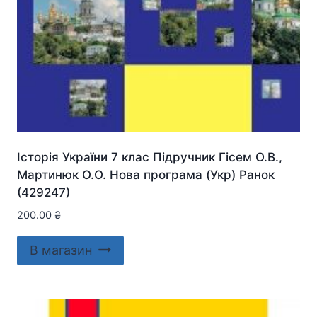
Історія України 7 клас Підручник Гісем О.В.,
Мартинюк О.О. Нова програма (Укр) Ранок
(429247)
200.00
₴
В магазин