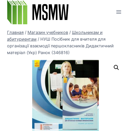
Перейти
к
содержимому
Главная
/
Магазин учебников
/
Школьникам и
абитуриентам
/
НУШ Посібник для вчителя для
організації взаємодії першокласників Дидактичний
матеріал (Укр) Ранок (346816)