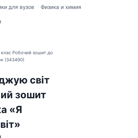
ки для вузов
Физика и химия
м
 клас Робочий зошит до
ок (343490)
джую світ
чий зошит
ка «Я
віт»