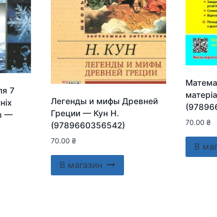
Матема
ля 7
матері
Легенды и мифы Древней
ніх
(97896
Греции — Кун Н.
в —
70.00
₴
(9789660356542)
70.00
₴
В ма
В магазин