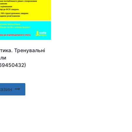
тика. Тренувальні
али
69450432)
газин