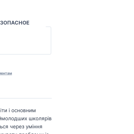
ЕЗОПАСНОЕ
иентам
іти і основним
аймолодших школярів
ься через уміння