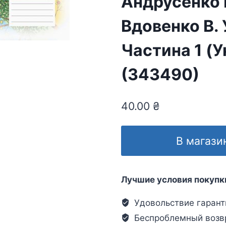
Андрусенко І
Вдовенко В. У
Частина 1 (У
(343490)
40.00
₴
В магази
Лучшие условия покупк
Удовольствие гарант
Беспроблемный возв