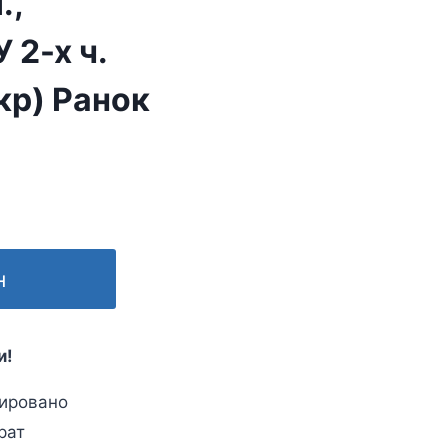
.,
 2-х ч.
кр) Ранок
н
и!
ировано
рат