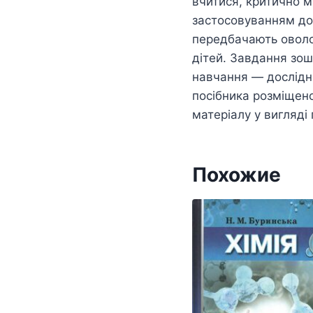
вчитися, критично ми
застосовуванням дос
передбачають оволо
дітей. Завдання зо
навчання — дослідни
посібника розміщен
матеріалу у вигляді 
Похожие