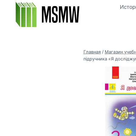
Перейти
Истор
к
содержимому
Главная
/
Магазин учеб
підручника «Я досліджую