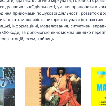
слити, здатність логічно міркувати, готовність розв’
віду навчальної діяльності, уміння працювати в ком
діння прийомами пошукової діяльності, розвиток до
шита дають можливість використовувати інтерактивні
цькі, інформаційні, моделювання, ситуативні вправ
о QR-коди, за допомогою яких можна швидко перейт
презентацій, схем, таблиць.