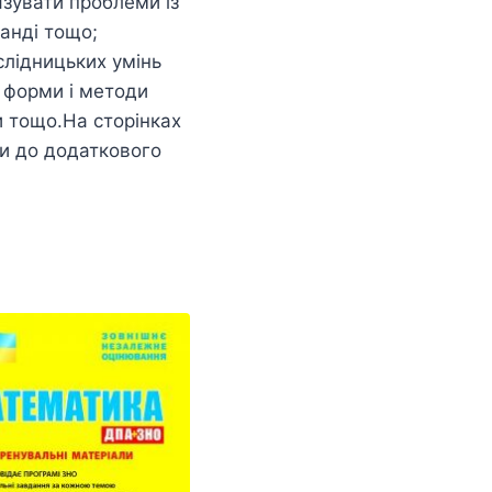
язувати проблеми із
анді тощо;
слідницьких умінь
 форми і методи
и тощо.На сторінках
и до додаткового