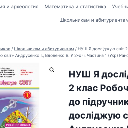
ия и археология
Математика и статистика
Учебни
Школьникам и абитуриента
ников
/
Школьникам и абитуриентам
/
НУШ Я досліджую світ 2
 світ» Андрусенко І., Вдовенко В. У 2-х ч. Частина 1 (Укр) Ран
НУШ Я дослі
2 клас Робо
до підручни
досліджую с