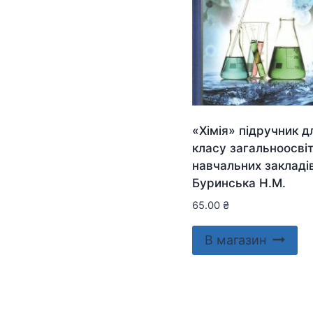
«Хімія» підручник д
класу загальноосвіт
навчальних закладі
Буринська Н.М.
65.00
₴
В магазин