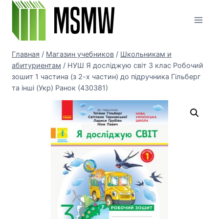
Перейти
к
содержимому
Главная
/
Магазин учебников
/
Школьникам и
абитуриентам
/
НУШ Я досліджую світ 3 клас Робочий
зошит 1 частина (з 2-х частин) до підручника Гільберг
та інші (Укр) Ранок (430381)