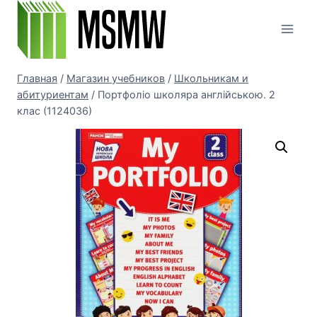
Перейти
к
содержимому
Главная
/
Магазин учебников
/
Школьникам и
абитуриентам
/
Портфоліо школяра англійською. 2
клас (1124036)