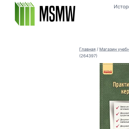
Перейти
Истор
к
содержимому
Главная
/
Магазин учеб
(264397)