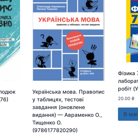
Фізика 
лаборат
робіт (
олодюк
Українська мова. Правопис
20.00
₴
76)
у таблицях, тестові
завдання (оновлене
В ма
видання) — Авраменко О.,
Тищенко О.
(9786177820290)