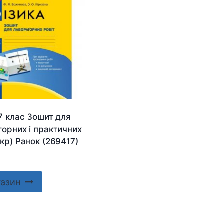
7 клас Зошит для
орних і практичних
Укр) Ранок (269417)
газин