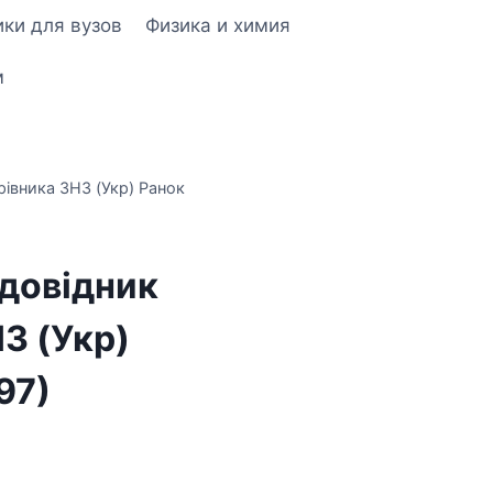
ки для вузов
Физика и химия
м
івника ЗНЗ (Укр) Ранок
довідник
З (Укр)
97)