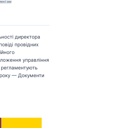
иентам
льності директора
повіді провідних
ійного
положення управління
 регламентують
 року — Документи