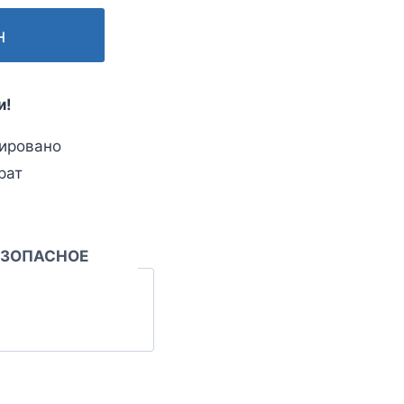
н
и!
ировано
рат
ЕЗОПАСНОЕ