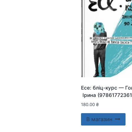
Есе: бліц-курс — Г
Ірина (97861772361
180.00
₴
В магазин