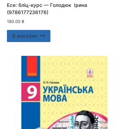
Есе: бліц-курс — Голодюк Ірина
(9786177236176)
180.00
₴
В магазин