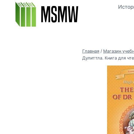
Перейти
Истор
к
содержимому
Главная
/
Магазин учеб
Дулиттла. Книга для чте