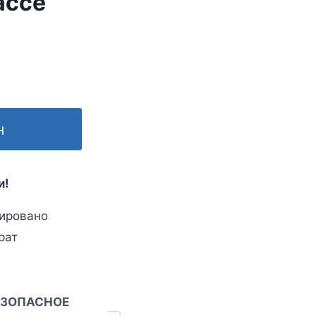
ассе
н
и!
ировано
рат
ЕЗОПАСНОЕ