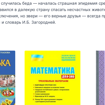
м случилась беда — началась страшная эпидемия ср
авился в далекую страну спасать несчастных животн
лючения, но звери — его верные друзья — всегда п
и словарь И.Б. Загородней.