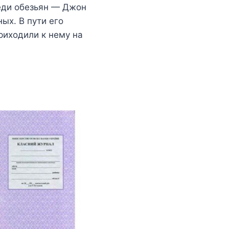
еди обезьян — Джон
ых. В пути его
риходили к нему на