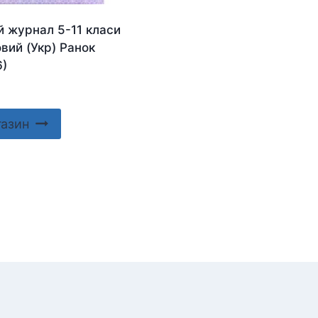
й журнал 5-11 класи
вий (Укр) Ранок
6)
газин