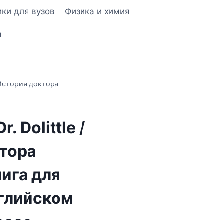
ки для вузов
Физика и химия
м
 / История доктора
r. Dolittle /
тора
нига для
нглийском