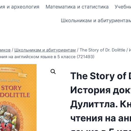
ия и археология
Математика и статистика
Учебни
Школьникам и абитуриента
ников
/
Школьникам и абитуриентам
/
The Story of Dr. Dolittle
ния на английском языке в 5 классе (721493)
The Story of D
История док
Дулиттла. К
чтения на а