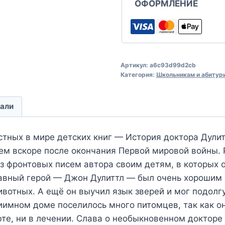
ОФОРМЛЕНИЕ
Артикул:
a6c93d99d2cb
Категория:
Школьникам и абитур
али
стных в мире детских книг — История доктора Дулит
ем вскоре после окончания Первой мировой войны. 
из фронтовых писем автора своим детям, в которых 
авный герой — Джон Дулиттл — был очень хорошим 
ивотных. А ещё он выучил язык зверей и мог подолгу
риимном доме поселилось много питомцев, так как о
юте, ни в лечении. Слава о необыкновенном докторе