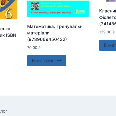
Класни
Фіолето
(34148
Математика. Тренувальні
нська
129.00
₴
матеріали
ник ISBN
(9789669450432)
В ма
70.00
₴
В магазин
лог