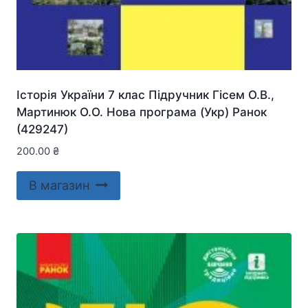
Історія України 7 клас Підручник Гісем О.В.,
Мартинюк О.О. Нова програма (Укр) Ранок
(429247)
200.00
₴
В магазин