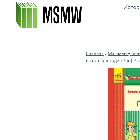
Перейти
Истор
к
содержимому
Главная
/
Магазин учеб
в світі природи (Рос) Р