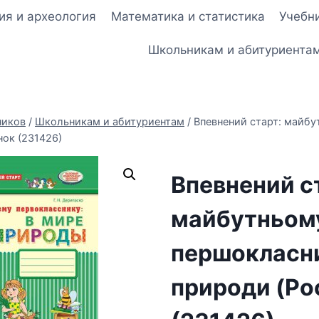
ия и археология
Математика и статистика
Учебни
Школьникам и абитуриента
ников
/
Школьникам и абитуриентам
/
Впевнений старт: майб
анок (231426)
Впевнений с
майбутньом
першокласник
природи (Ро