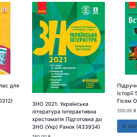
клас для
Підручн
історії
0312)
Гісем О
ЗНО 2021: Українська
200.00
₴
література Інтерактивна
хрестоматія Підготовка до
В ма
ЗНО (Укр) Ранок (433934)
180.00
₴