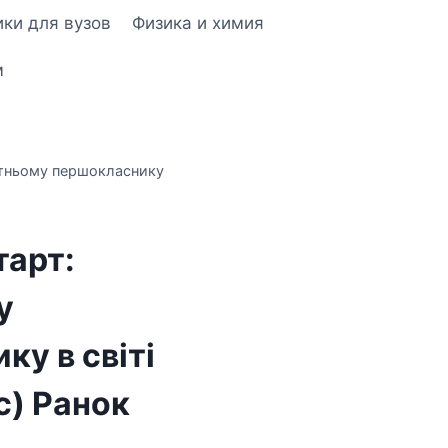
ки для вузов
Физика и химия
м
утньому першокласнику
тарт:
у
у в світі
с) Ранок