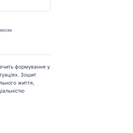
иентам
печить формування у
итуаціях. Зошит
ільного життя,
ціальністю