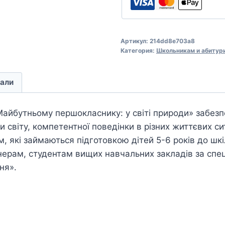
Артикул:
214dd8e703a8
Категория:
Школьникам и абитур
али
Майбутньому першокласнику: у світі природи» забез
ни світу, компетентної поведінки в різних життєвих с
, які займаються підготовкою дітей 5-6 років до шк
нерам, студентам вищих навчальних закладів за спе
ня».