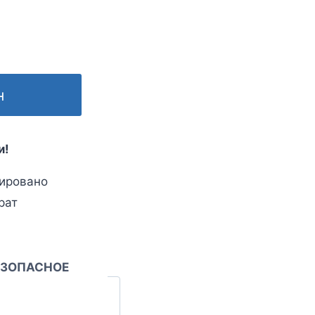
н
и!
ировано
рат
ЕЗОПАСНОЕ