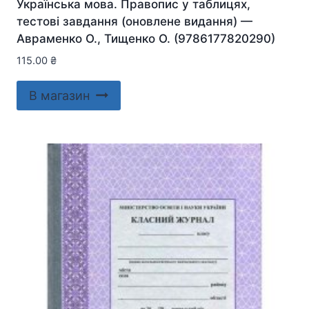
Українська мова. Правопис у таблицях,
тестові завдання (оновлене видання) —
Авраменко О., Тищенко О. (9786177820290)
115.00
₴
В магазин