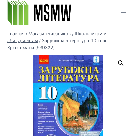
Перейти
к
содержимому
Главная
/
Магазин учебников
/
Школьникам и
абитуриентам
/
Зарубіжна література. 10 клас.
Хрестоматія (939322)