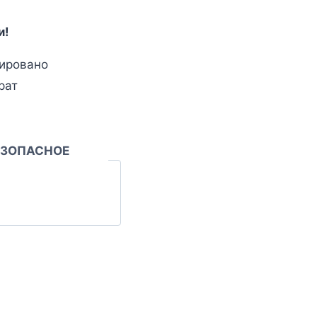
и!
ировано
рат
ЕЗОПАСНОЕ