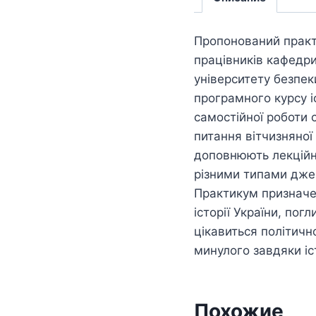
Пропонований практ
працівників кафедри
університету безпек
програмного курсу іс
самостійної роботи с
питання вітчизняної 
доповнюють лекційни
різними типами дже
Практикум призначен
історії України, пог
цікавиться політично
минулого завдяки і
Похожие