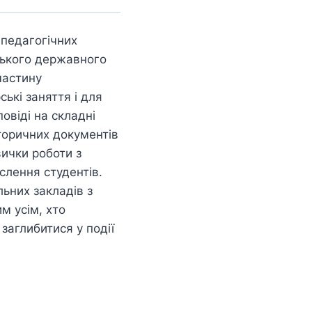
педагогічних
ського державного
частину
ські заняття і для
овіді на складні
сторичних документів
вички роботи з
лення студентів.
ьних закладів з
им усім, хто
 заглибитися у події