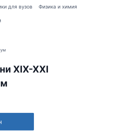
ки для вузов
Физика и химия
м
кум
їни ХІХ-ХХІ
ум
н