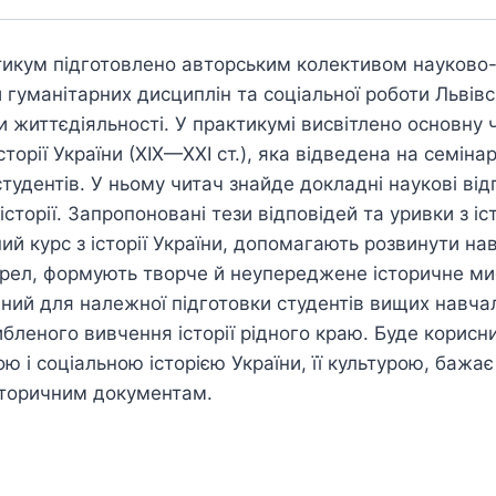
икум підготовлено авторським колективом науково-
 гуманітарних дисциплін та соціальної роботи Львів
и життєдіяльності. У практикумі висвітлено основну 
торії України (ХІХ—ХХІ ст.), яка відведена на семінар
тудентів. У ньому читач знайде докладні наукові відп
історії. Запропоновані тези відповідей та уривки з і
й курс з історії України, допомагають розвинути на
рел, формують творче й неупереджене історичне мис
ий для належної підготовки студентів вищих навчал
либленого вивчення історії рідного краю. Буде корисн
ю і соціальною історією України, її культурою, бажає
сторичним документам.