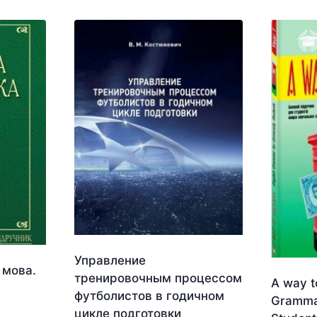
Управление
 мова.
тренировочным процессом
A way t
футболистов в годичном
Grammar
цикле подготовки