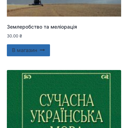
Землеробство та меліорація
30.00
₴
В магазин