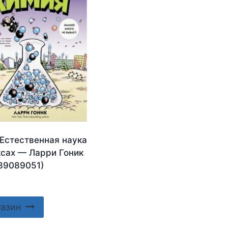
 Естественная наука
ксах — Ларри Гоник
89089051)
газин