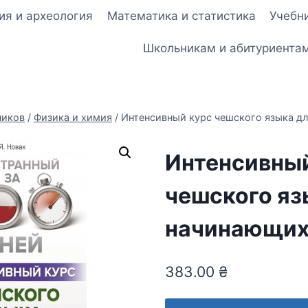
ия и археология
Математика и статистика
Учебни
Школьникам и абитуриента
ников
/
Физика и химия
/
Интенсивный курс чешского языка д
Интенсивны
чешского яз
начинающи
383.00
₴