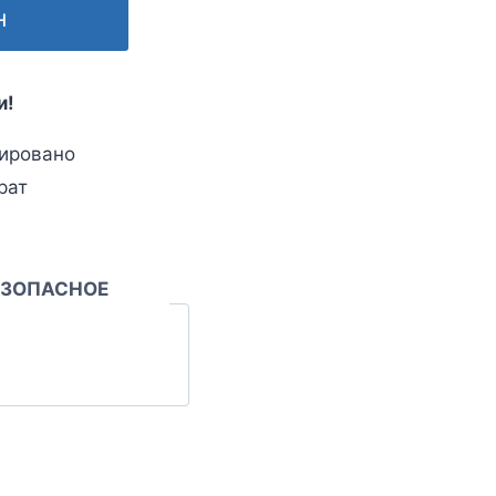
н
и!
ировано
рат
ЕЗОПАСНОЕ