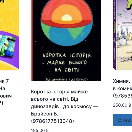
ик 7
Химия.
На
в коми
Коротка історія майже
рович
(97853
всього на світі. Від
7)
250.00
₴
динозаврів і до космосу —
Брайсон Б.
В ма
(9786177513048)
195.00
₴