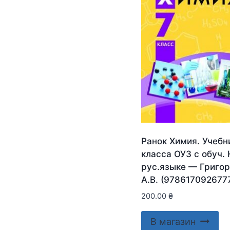
Ранок Химия. Учебн
класса ОУЗ с обуч. 
рус.языке — Григо
А.В. (978617092677
200.00
₴
В магазин