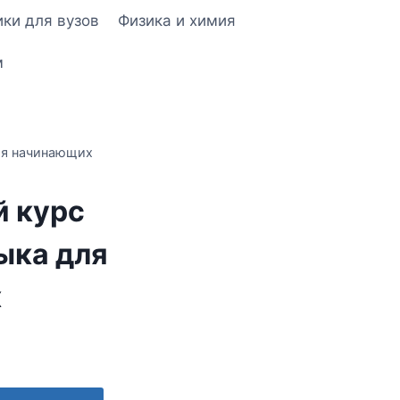
ки для вузов
Физика и химия
м
ля начинающих
й курс
ыка для
х